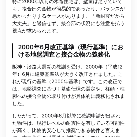
特に2000年以前の木造住宅は、壁量は足りていて
も、接合部の金物が簡易的であったり、バランスが
悪かったりするケースがあります。「新耐震だから
大丈夫」と過信せず、接合部の状況にも注意を払う
視点が求められます。
2000年6月改正基準（現行基準）にお
ける地盤調査と接合金物の義務化
阪神・淡路大震災の教訓を受け、2000年（平成12
年）6月に建築基準法が大きく改正されました。こ
れが現行の基準（2000年基準）です。この改正で
は、地盤調査に基づく基礎仕様の選定や、柱頭・柱
脚への接合金物の取り付けが具体的に義務化されま
した。
したがって、2000年6月以降に確認申請が出され
た物件は、現行レベルの耐震性を有している可能性
が高く、比較的安心して推奨できる物件と言えま