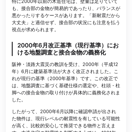
特に2000年以前の木造住宅は、壁量は足りていて
も、接合部の金物が簡易的であったり、バランスが
悪かったりするケースがあります。「新耐震だから
大丈夫」と過信せず、接合部の状況にも注意を払う
視点が求められます。
2000年6月改正基準（現行基準）にお
ける地盤調査と接合金物の義務化
阪神・淡路大震災の教訓を受け、2000年（平成12
年）6月に建築基準法が大きく改正されました。こ
れが現行の基準（2000年基準）です。この改正で
は、地盤調査に基づく基礎仕様の選定や、柱頭・柱
脚への接合金物の取り付けが具体的に義務化されま
した。
したがって、2000年6月以降に確認申請が出され
た物件は、現行レベルの耐震性を有している可能性
が高く、比較的安心して推奨できる物件と言えま