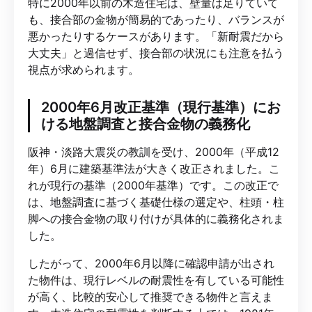
特に2000年以前の木造住宅は、壁量は足りていて
も、接合部の金物が簡易的であったり、バランスが
悪かったりするケースがあります。「新耐震だから
大丈夫」と過信せず、接合部の状況にも注意を払う
視点が求められます。
2000年6月改正基準（現行基準）にお
ける地盤調査と接合金物の義務化
阪神・淡路大震災の教訓を受け、2000年（平成12
年）6月に建築基準法が大きく改正されました。こ
れが現行の基準（2000年基準）です。この改正で
は、地盤調査に基づく基礎仕様の選定や、柱頭・柱
脚への接合金物の取り付けが具体的に義務化されま
した。
したがって、2000年6月以降に確認申請が出され
た物件は、現行レベルの耐震性を有している可能性
が高く、比較的安心して推奨できる物件と言えま